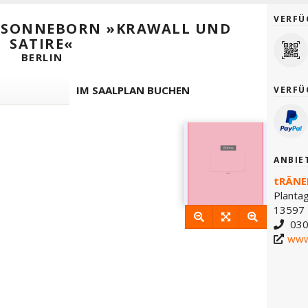
VERFÜ
N SONNEBORN »KRAWALL UND
SATIRE«
BERLIN
IM SAALPLAN BUCHEN
VERFÜ
ANBIE
tRÄNE
Planta
13597 
030
www