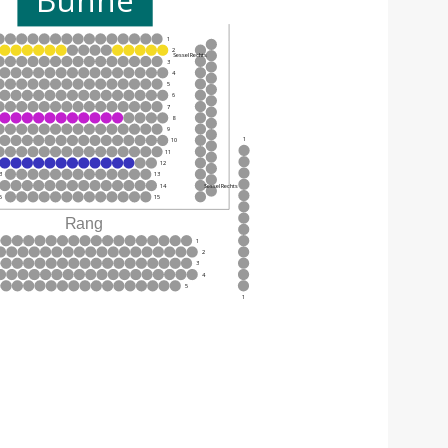
1
2
Sessel Rechts
3
4
5
6
7
8
9
1
10
11
12
3
13
14
Sessel Rechts
5
15
1
2
3
4
5
1