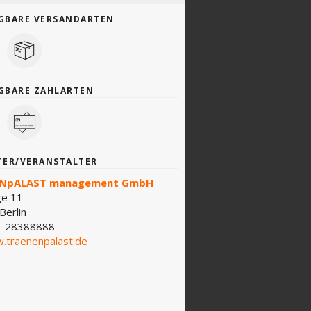
GBARE VERSANDARTEN
GBARE ZAHLARTEN
TER/VERANSTALTER
NpALAST management GmbH
ge 11
Berlin
-28388888
.traenenpalast.de