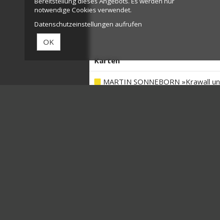
Bereitstellung dieses Angebots. Es werden nur
notwendige Cookies verwendet.
Datenschutzeinstellungen aufrufen
OK
Karten
MARTIN SONNEBORN »Krawall und 
MARTIN SONNEBORN »Krawall und 
MARTIN SONNEBORN »Krawall und 
MARTIN SONNEBORN »Krawall und 
MARTIN SONNEBORN »Krawall und 
IN