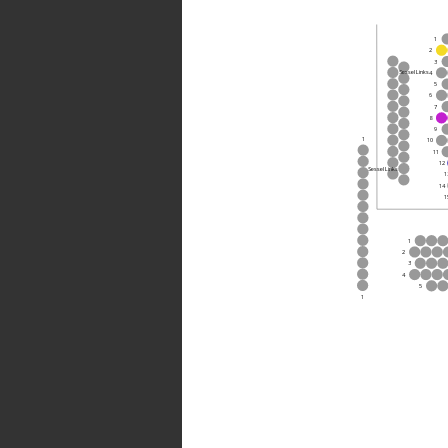
1
2
3
Sessel Links
4
5
6
7
8
9
1
10
11
12
Sessel Links
1
14
1
1
2
3
4
5
1