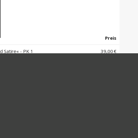
Preis
Satire« - PK 1
39,00 €
Satire« - PK 2
37,00 €
Satire« - PK 3
34,00 €
Satire« - PK 4
30,00 €
Satire« - PK 5
26,00 €
FORMATIONEN