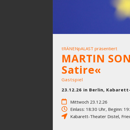
tRÄNENpALAST präsentiert
MARTIN SON
Satire«
Gastspiel
23.12.26 in Berlin, Kabarett
Mittwoch 23.12.26
Einlass: 18:30 Uhr, Beginn: 19
Kabarett-Theater Distel
,
Frie