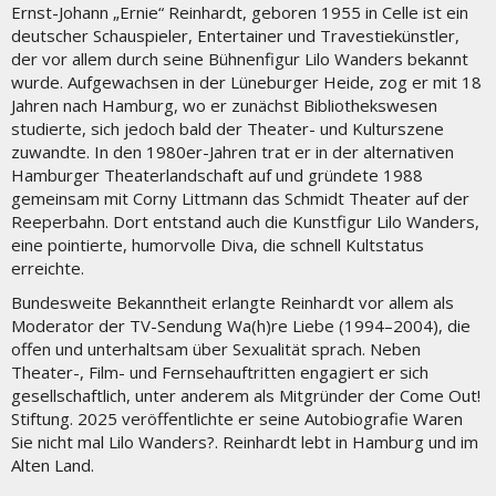
Ernst-Johann „Ernie“ Reinhardt, geboren 1955 in Celle ist ein
deutscher Schauspieler, Entertainer und Travestiekünstler,
der vor allem durch seine Bühnenfigur Lilo Wanders bekannt
wurde. Aufgewachsen in der Lüneburger Heide, zog er mit 18
Jahren nach Hamburg, wo er zunächst Bibliothekswesen
studierte, sich jedoch bald der Theater- und Kulturszene
zuwandte. In den 1980er-Jahren trat er in der alternativen
Hamburger Theaterlandschaft auf und gründete 1988
gemeinsam mit Corny Littmann das Schmidt Theater auf der
Reeperbahn. Dort entstand auch die Kunstfigur Lilo Wanders,
eine pointierte, humorvolle Diva, die schnell Kultstatus
erreichte.
Bundesweite Bekanntheit erlangte Reinhardt vor allem als
Moderator der TV-Sendung Wa(h)re Liebe (1994–2004), die
offen und unterhaltsam über Sexualität sprach. Neben
Theater-, Film- und Fernsehauftritten engagiert er sich
gesellschaftlich, unter anderem als Mitgründer der Come Out!
Stiftung. 2025 veröffentlichte er seine Autobiografie Waren
Sie nicht mal Lilo Wanders?. Reinhardt lebt in Hamburg und im
Alten Land.