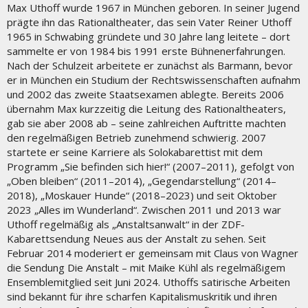
Max Uthoff wurde 1967 in München geboren. In seiner Jugend
prägte ihn das Rationaltheater, das sein Vater Reiner Uthoff
1965 in Schwabing gründete und 30 Jahre lang leitete – dort
sammelte er von 1984 bis 1991 erste Bühnenerfahrungen.
Nach der Schulzeit arbeitete er zunächst als Barmann, bevor
er in München ein Studium der Rechtswissenschaften aufnahm
und 2002 das zweite Staatsexamen ablegte. Bereits 2006
übernahm Max kurzzeitig die Leitung des Rationaltheaters,
gab sie aber 2008 ab – seine zahlreichen Auftritte machten
den regelmäßigen Betrieb zunehmend schwierig. 2007
startete er seine Karriere als Solokabarettist mit dem
Programm „Sie befinden sich hier!“ (2007–2011), gefolgt von
„Oben bleiben“ (2011–2014), „Gegendarstellung“ (2014–
2018), „Moskauer Hunde“ (2018–2023) und seit Oktober
2023 „Alles im Wunderland“. Zwischen 2011 und 2013 war
Uthoff regelmäßig als „Anstaltsanwalt“ in der ZDF-
Kabarettsendung Neues aus der Anstalt zu sehen. Seit
Februar 2014 moderiert er gemeinsam mit Claus von Wagner
die Sendung Die Anstalt – mit Maike Kühl als regelmäßigem
Ensemblemitglied seit Juni 2024. Uthoffs satirische Arbeiten
sind bekannt für ihre scharfen Kapitalismuskritik und ihren