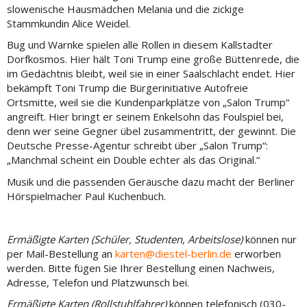
slowenische Hausmädchen Melania und die zickige
Stammkundin Alice Weidel.
Bug und Warnke spielen alle Rollen in diesem Kallstadter
Dorfkosmos. Hier hält Toni Trump eine große Büttenrede, die
im Gedächtnis bleibt, weil sie in einer Saalschlacht endet. Hier
bekämpft Toni Trump die Bürgerinitiative Autofreie
Ortsmitte, weil sie die Kundenparkplätze von „Salon Trump“
angreift. Hier bringt er seinem Enkelsohn das Foulspiel bei,
denn wer seine Gegner übel zusammentritt, der gewinnt. Die
Deutsche Presse-Agentur schreibt über „Salon Trump“:
„Manchmal scheint ein Double echter als das Original.“
Musik und die passenden Geräusche dazu macht der Berliner
Hörspielmacher Paul Kuchenbuch.
Ermäßigte Karten (Schüler, Studenten, Arbeitslose)
können nur
per Mail-Bestellung an
karten
@diestel-berlin.de
erworben
werden. Bitte fügen Sie Ihrer Bestellung einen Nachweis,
Adresse, Telefon und Platzwunsch bei.
Ermäßigte Karten (Rollstuhlfahrer)
können telefonisch (030-