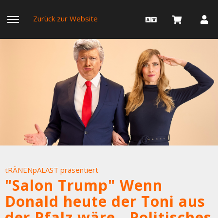
Zurück zur Website
tRÄNENpALAST präsentiert
"Salon Trump" Wenn
Donald heute der Toni aus
der Pfalz wäre - Politisches