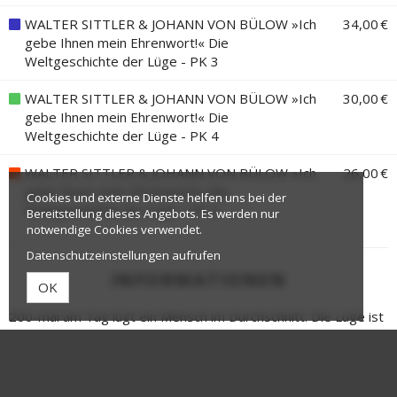
WALTER SITTLER & JOHANN VON BÜLOW »Ich
34,00 €
gebe Ihnen mein Ehrenwort!« Die
Weltgeschichte der Lüge - PK 3
WALTER SITTLER & JOHANN VON BÜLOW »Ich
30,00 €
gebe Ihnen mein Ehrenwort!« Die
Weltgeschichte der Lüge - PK 4
WALTER SITTLER & JOHANN VON BÜLOW »Ich
26,00 €
gebe Ihnen mein Ehrenwort!« Die
Cookies und externe Dienste helfen uns bei der
Weltgeschichte der Lüge - PK 5
Bereitstellung dieses Angebots. Es werden nur
notwendige Cookies verwendet.
Datenschutzeinstellungen aufrufen
INFORMATIONEN
OK
200-mal am Tag lügt ein Mensch im Durchschnitt. Die Lüge ist
der Kitt der Weltgeschichte. Die Urkunden, die den
Kirchenstaat begründet haben und Hamburg zur Hansestadt
machten - gefälscht! Vielleicht ist ja sogar das halbe
Mittelalter eine Erfindung... Und dann das 19. Jahrhundert - die