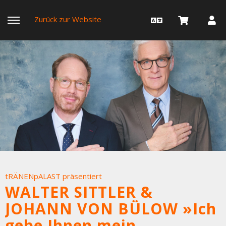
Zurück zur Website
tRÄNENpALAST präsentiert
WALTER SITTLER &
JOHANN VON BÜLOW »Ich
gebe Ihnen mein