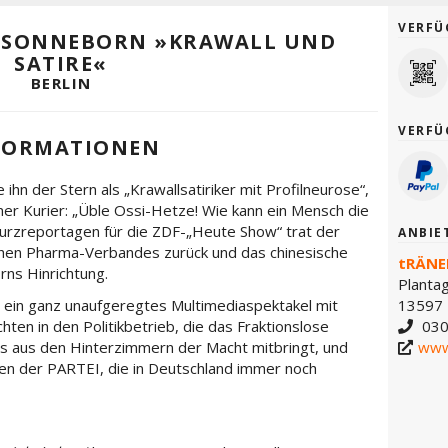
VERFÜ
N SONNEBORN »KRAWALL UND
SATIRE«
BERLIN
VERFÜ
FORMATIONEN
ihn der Stern als „Krawallsatiriker mit Profilneurose“,
iner Kurier: „Üble Ossi-Hetze! Wie kann ein Mensch die
Kurzreportagen für die ZDF-„Heute Show“ trat der
ANBIE
hen Pharma-Verbandes zurück und das chinesische
tRÄNE
ns Hinrichtung.
Planta
t ein ganz unaufgeregtes Multimediaspektakel mit
13597 
hten in den Politikbetrieb, die das Fraktionslose
030
s aus den Hinterzimmern der Macht mitbringt, und
www
sten der PARTEI, die in Deutschland immer noch