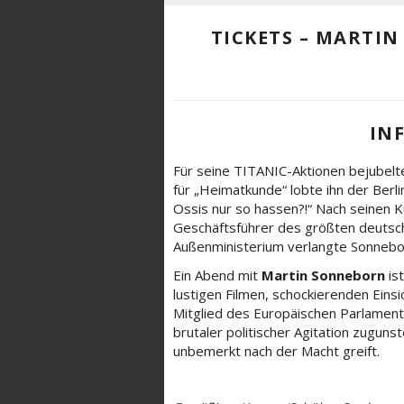
TICKETS – MARTI
IN
Für seine TITANIC-Aktionen bejubelte 
für „Heimatkunde“ lobte ihn der Berl
Ossis nur so hassen?!“ Nach seinen 
Geschäftsführer des größten deutsc
Außenministerium verlangte Sonnebor
Ein Abend mit
Martin Sonneborn
is
lustigen Filmen, schockierenden Einsic
Mitglied des Europäischen Parlament
brutaler politischer Agitation zugun
unbemerkt nach der Macht greift.