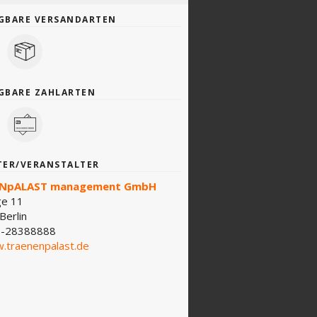
GBARE VERSANDARTEN
GBARE ZAHLARTEN
TER/VERANSTALTER
NpALAST management GmbH
ge 11
Berlin
-28388888
.traenenpalast.de