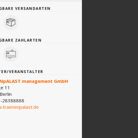
GBARE VERSANDARTEN
GBARE ZAHLARTEN
TER/VERANSTALTER
NpALAST management GmbH
ge 11
Berlin
-28388888
.traenenpalast.de