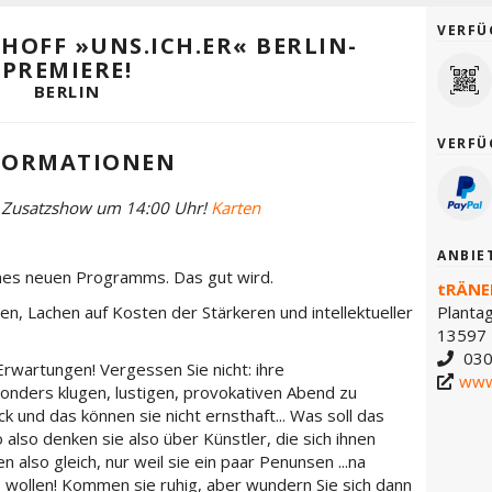
VERFÜ
THOFF »UNS.ICH.ER« BERLIN-
PREMIERE!
BERLIN
VERFÜ
FORMATIONEN
e Zusatzshow um 14:00 Uhr!
Karten
ANBIE
nes neuen Programms. Das gut wird.
tRÄNE
en, Lachen auf Kosten der Stärkeren und intellektueller
Planta
13597 
030
rwartungen! Vergessen Sie nicht: ihre
www
onders klugen, lustigen, provokativen Abend zu
k und das können sie nicht ernsthaft... Was soll das
 also denken sie also über Künstler, die sich ihnen
 also gleich, nur weil sie ein paar Penunsen ...na
ie wollen! Kommen sie ruhig, aber wundern Sie sich dann