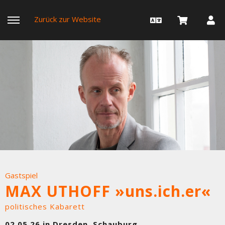
Zurück zur Website
Gastspiel
MAX UTHOFF »uns.ich.er«
politisches Kabarett
02.05.26 in Dresden, Schauburg