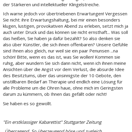
der Stärkeren und intellektueller Klingelstreiche.
Ich warne jedoch vor übertriebenen Erwartungen! Vergessen
Sie nicht: ihre Erwartungshaltung, bei mir einen besonders
klugen, lustigen, provokativen Abend zu erleben, setzt mich ja
auch unter Druck und das können sie nicht ernsthaft... Was soll
das heißen, Sie haben ja dafür bezahlt? So also denken sie
also über Künstler, die sich ihnen offenbaren? Unsere Gefühle
sind Ihnen also gleich, nur weil sie ein paar Penunsen ...na
schön! Bitte, wenn es das ist, was Sie wollen! Kommen sie
ruhig, aber wundern Sie sich dann nicht, wenn ich ihnen meine
Ansichten über die Angst vor dem Verlust, die absurde Idee
des Besitztums, über das unsinnigste der 10 Gebote, den
unstillbaren Bedarf an Therapie und endlich eine Lösung für
alle Probleme um die Ohren haue, ohne mich im Geringsten
darum zu kümmern, ob Ihnen das gefällt oder nicht!
Sie haben es so gewollt.
"Ein erstklassiger Kabarettist" Stuttgarter Zeitung
„Überragend. So überzeugend böse und zugleich