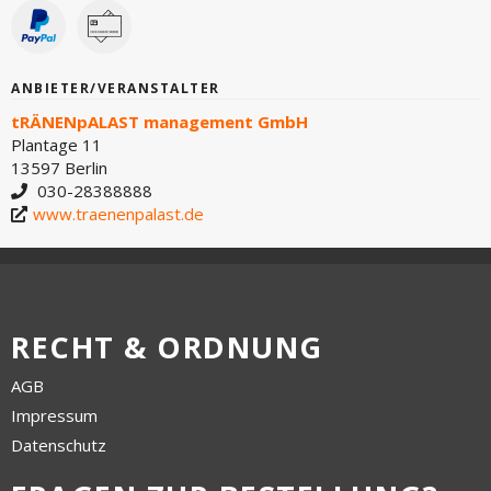
ANBIETER/VERANSTALTER
tRÄNENpALAST management GmbH
Plantage 11
13597 Berlin
030-28388888
www.traenenpalast.de
RECHT & ORDNUNG
AGB
Impressum
Datenschutz