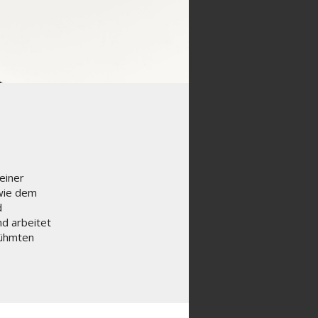
einer
 wie dem
d
nd arbeitet
rühmten