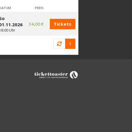
DATUM
PREIS
So
34,00 €
Tickets
01.11.2026
18:00 Uhr
1