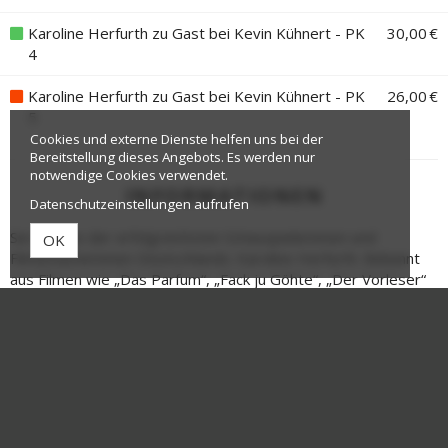
Karoline Herfurth zu Gast bei Kevin Kühnert - PK
30,00 €
4
Karoline Herfurth zu Gast bei Kevin Kühnert - PK
26,00 €
5
Cookies und externe Dienste helfen uns bei der
Bereitstellung dieses Angebots. Es werden nur
notwendige Cookies verwendet.
INFORMATIONEN
Datenschutzeinstellungen aufrufen
Sie ist eine der erfolgreichsten Schauspielerinnen und
OK
Filmemacherinnen Deutschlands: Karoline Herfurth. Bekannt
aus Filmen wie „Das Parfum“, „Fack ju Göhte“, „Der Vorleser“
und „Das perfekte Geheimnis“, prägt sie das deutsche Kino
längst nicht mehr nur vor der Kamera. Als Regisseurin und
Autorin von Filmen wie „Wunderschön“, „Einfach mal was
Schönes“ und „Wunderschöner“ erzählt sie mit Humor,
Empathie und gesellschaftlichem Blick von Selbstbildern,
Erwartungen, Beziehungen und weiblichen Lebensentwürfen.
Bei „
MISSVERSTEHEN SIE MICH RICHTIG
“
trifft Karoline