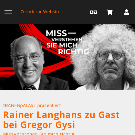
Zurück zur Website
tRÄNENpALAST präsentiert
Rainer Langhans zu Gast
bei Gregor Gysi
Missverstehen Sie mich richtig