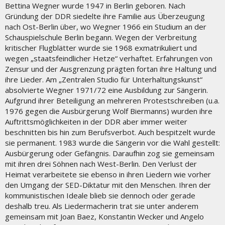
Bettina Wegner wurde 1947 in Berlin geboren. Nach
Gründung der DDR siedelte ihre Familie aus Überzeugung
nach Ost-Berlin über, wo Wegner 1966 ein Studium an der
Schauspielschule Berlin begann. Wegen der Verbreitung
kritischer Flugblätter wurde sie 1968 exmatrikuliert und
wegen „staatsfeindlicher Hetze“ verhaftet. Erfahrungen von
Zensur und der Ausgrenzung prägten fortan ihre Haltung und
ihre Lieder. Am „Zentralen Studio für Unterhaltungskunst“
absolvierte Wegner 1971/72 eine Ausbildung zur Sängerin.
Aufgrund ihrer Beteiligung an mehreren Protestschreiben (u.a.
1976 gegen die Ausbürgerung Wolf Biermanns) wurden ihre
Auftrittsmöglichkeiten in der DDR aber immer weiter
beschnitten bis hin zum Berufsverbot. Auch bespitzelt wurde
sie permanent. 1983 wurde die Sängerin vor die Wahl gestellt:
Ausbürgerung oder Gefängnis. Daraufhin zog sie gemeinsam
mit ihren drei Söhnen nach West-Berlin. Den Verlust der
Heimat verarbeitete sie ebenso in ihren Liedern wie vorher
den Umgang der SED-Diktatur mit den Menschen. Ihren der
kommunistischen Ideale blieb sie dennoch oder gerade
deshalb treu. Als Liedermacherin trat sie unter anderem
gemeinsam mit Joan Baez, Konstantin Wecker und Angelo