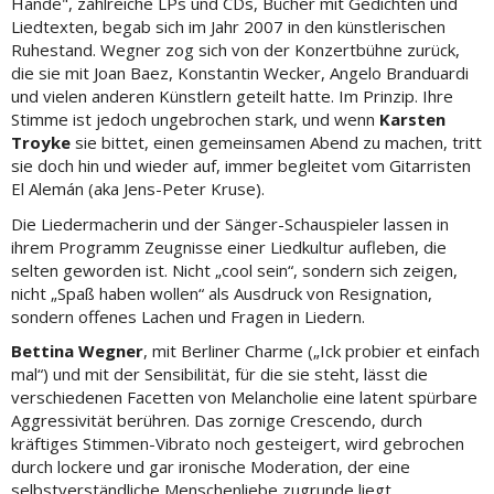
Hände", zahlreiche LPs und CDs, Bücher mit Gedichten und
Liedtexten, begab sich im Jahr 2007 in den künstlerischen
Ruhestand. Wegner zog sich von der Konzertbühne zurück,
die sie mit Joan Baez, Konstantin Wecker, Angelo Branduardi
und vielen anderen Künstlern geteilt hatte. Im Prinzip. Ihre
Stimme ist jedoch ungebrochen stark, und wenn
Karsten
Troyke
sie bittet, einen gemeinsamen Abend zu machen, tritt
sie doch hin und wieder auf, immer begleitet vom Gitarristen
El Alemán (aka Jens-Peter Kruse).
Die Liedermacherin und der Sänger-Schauspieler lassen in
ihrem Programm Zeugnisse einer Liedkultur aufleben, die
selten geworden ist. Nicht „cool sein“, sondern sich zeigen,
nicht „Spaß haben wollen“ als Ausdruck von Resignation,
sondern offenes Lachen und Fragen in Liedern.
Bettina Wegner
, mit Berliner Charme („Ick probier et einfach
mal“) und mit der Sensibilität, für die sie steht, lässt die
verschiedenen Facetten von Melancholie eine latent spürbare
Aggressivität berühren. Das zornige Crescendo, durch
kräftiges Stimmen-Vibrato noch gesteigert, wird gebrochen
durch lockere und gar ironische Moderation, der eine
selbstverständliche Menschenliebe zugrunde liegt.