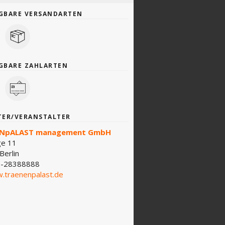
GBARE VERSANDARTEN
GBARE ZAHLARTEN
TER/VERANSTALTER
NpALAST management GmbH
ge 11
Berlin
-28388888
.traenenpalast.de