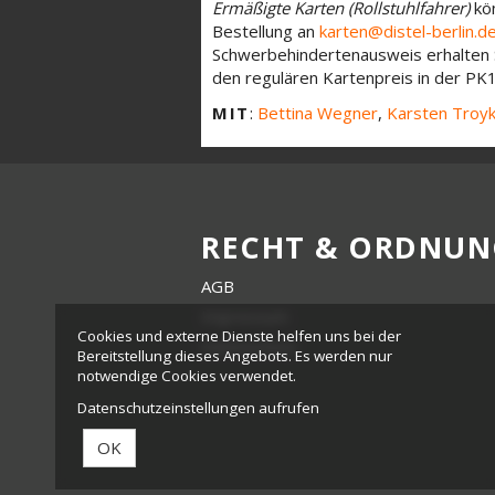
Ermäßigte Karten (Rollstuhlfahrer)
kön
Bestellung an
karten@distel-berlin.d
Schwerbehindertenausweis erhalten S
den regulären Kartenpreis in der PK
MIT
:
Bettina Wegner
,
Karsten Troy
RECHT & ORDNUN
AGB
Impressum
Cookies und externe Dienste helfen uns bei der
Datenschutz
Bereitstellung dieses Angebots. Es werden nur
notwendige Cookies verwendet.
Datenschutzeinstellungen aufrufen
OK