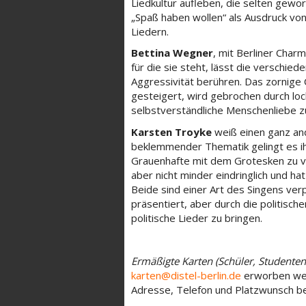
Liedkultur aufleben, die selten geword
„Spaß haben wollen“ als Ausdruck vo
Liedern.
Bettina Wegner
, mit Berliner Charm
für die sie steht, lässt die verschie
Aggressivität berühren. Das zornige
gesteigert, wird gebrochen durch loc
selbstverständliche Menschenliebe zu
Karsten Troyke
weiß einen ganz and
beklemmender Thematik gelingt es i
Grauenhafte mit dem Grotesken zu ve
aber nicht minder eindringlich und ha
Beide sind einer Art des Singens verp
präsentiert, aber durch die politis
politische Lieder zu bringen.
Ermäßigte Karten (Schüler, Studenten
karten
@distel-berlin.de
erworben werd
Adresse, Telefon und Platzwunsch be