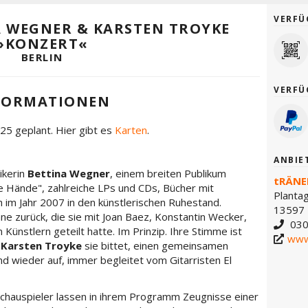
VERFÜ
NA WEGNER & KARSTEN TROYKE
»KONZERT«
BERLIN
VERFÜ
FORMATIONEN
25 geplant. Hier gibt es
Karten
.
ANBIE
ikerin
Bettina Wegner
, einem breiten Publikum
tRÄNE
ne Hände", zahlreiche LPs und CDs, Bücher mit
Planta
 im Jahr 2007 in den künstlerischen Ruhestand.
13597 
e zurück, die sie mit Joan Baez, Konstantin Wecker,
030
Künstlern geteilt hatte. Im Prinzip. Ihre Stimme ist
www
n
Karsten Troyke
sie bittet, einen gemeinsamen
nd wieder auf, immer begleitet vom Gitarristen El
chauspieler lassen in ihrem Programm Zeugnisse einer