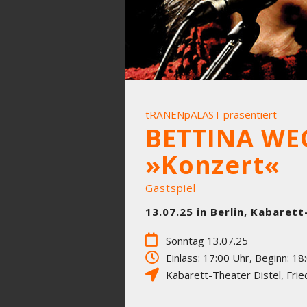
tRÄNENpALAST präsentiert
BETTINA WE
»Konzert«
Gastspiel
13.07.25 in Berlin, Kabarett
Sonntag 13.07.25
Einlass: 17:00 Uhr, Beginn: 18
Kabarett-Theater Distel
,
Frie