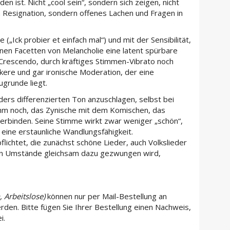
en ist. Nicht „cool sein“, sondern sich zeigen, nicht
n Resignation, sondern offenes Lachen und Fragen in
e („Ick probier et einfach mal“) und mit der Sensibilität,
denen Facetten von Melancholie eine latent spürbare
 Crescendo, durch kräftiges Stimmen-Vibrato noch
kere und gar ironische Moderation, der eine
grunde liegt.
ers differenzierten Ton anzuschlagen, selbst bei
hm noch, das Zynische mit dem Komischen, das
rbinden. Seine Stimme wirkt zwar weniger „schön“,
t eine erstaunliche Wandlungsfähigkeit.
flichtet, die zunächst schöne Lieder, auch Volkslieder
chen Umstände gleichsam dazu gezwungen wird,
, Arbeitslose)
können nur per Mail-Bestellung an
en. Bitte fügen Sie Ihrer Bestellung einen Nachweis,
i.